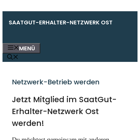
Zum
SAATGUT-ERHALTER-NETZWERK OST
Inhalt
springen
MENÜ
Netzwerk-Betrieb werden
Jetzt Mitglied im SaatGut-
Erhalter-Netzwerk Ost
werden!
Du möchtest gemeinsam mit anderen