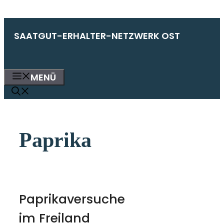
Zum
SAATGUT-ERHALTER-NETZWERK OST
Inhalt
springen
MENÜ
Paprika
Paprikaversuche
im Freiland